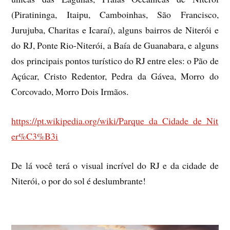
(Piratininga, Itaipu, Camboinhas, São Francisco,
Jurujuba, Charitas e Icaraí), alguns bairros de Niterói e
do RJ, Ponte Rio-Niterói, a Baía de Guanabara, e alguns
dos principais pontos turístico do RJ entre eles: o Pão de
Açúcar, Cristo Redentor, Pedra da Gávea, Morro do
Corcovado, Morro Dois Irmãos.
https://pt.wikipedia.org/wiki/Parque_da_Cidade_de_Nit
er%C3%B3i
De lá você terá o visual incrível do RJ e da cidade de
Niterói, o por do sol é deslumbrante!